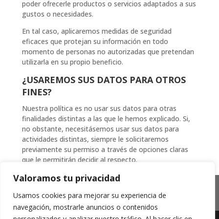
poder ofrecerle productos o servicios adaptados a sus
gustos o necesidades.
En tal caso, aplicaremos medidas de seguridad
eficaces que protejan su información en todo
momento de personas no autorizadas que pretendan
utilizarla en su propio beneficio.
¿USAREMOS SUS DATOS PARA OTROS
FINES?
Nuestra política es no usar sus datos para otras
finalidades distintas a las que le hemos explicado. Si,
no obstante, necesitásemos usar sus datos para
actividades distintas, siempre le solicitaremos
previamente su permiso a través de opciones claras
que le permitirán decidir al respecto.
Valoramos tu privacidad
Aviso Legal RGPD
Aviso Legal
Usamos cookies para mejorar su experiencia de
Políticas de Cookies
Política de Protección de Datos
navegación, mostrarle anuncios o contenidos

personalizados y analizar nuestro tráfico. Al hacer clic en